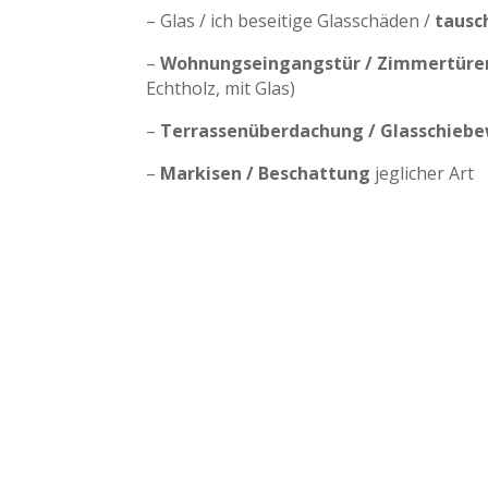
– Glas / ich beseitige Glasschäden /
tausc
–
Wohnungseingangstür / Zimmertür
Echtholz, mit Glas)
–
Terrassenüberdachung / Glasschieb
–
Markisen / Beschattung
jeglicher Art