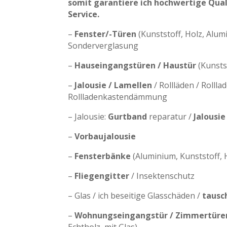
somit garantiere ich hochwertige Qual
Service.
–
Fenster/-Türen
(Kunststoff, Holz, Alum
Sonderverglasung
–
Hauseingangstüren / Haustür
(Kunsts
–
Jalousie / Lamellen
/ Rollläden / Rollla
Rollladenkastendämmung
– Jalousie:
Gurtband
reparatur /
Jalousi
–
Vorbaujalousie
–
Fensterbänke
(Aluminium, Kunststoff, H
–
Fliegengitter
/ Insektenschutz
– Glas / ich beseitige Glasschäden /
tausc
–
Wohnungseingangstür / Zimmertür
Echtholz, mit Glas)