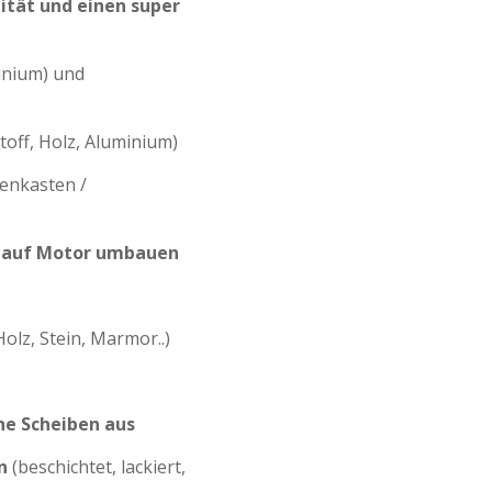
ität und einen super
inium) und
toff, Holz, Aluminium)
denkasten /
e auf Motor umbauen
olz, Stein, Marmor..)
he Scheiben aus
en
(beschichtet, lackiert,